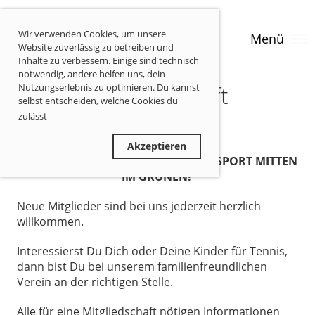
Wir verwenden Cookies, um unsere
Menü
Website zuverlässig zu betreiben und
Inhalte zu verbessern. Einige sind technisch
notwendig, andere helfen uns, dein
Mitgliedschaft
Nutzungserlebnis zu optimieren. Du kannst
selbst entscheiden, welche Cookies du
zulässt
Privatsphäre-Informationen
Ablehnen
Akzeptieren
TENNIS FÜR DIE GESAMTE FAMILIE - SPORT MITTEN
IM GRÜNEN!
Neue Mitglieder sind bei uns jederzeit herzlich
willkommen.
Interessierst Du Dich oder Deine Kinder für Tennis,
dann bist Du bei unserem familienfreundlichen
Verein an der richtigen Stelle.
Alle für eine Mitgliedschaft nötigen Informationen