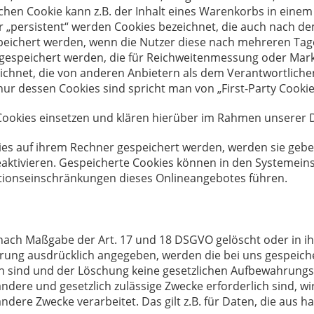
lchen Cookie kann z.B. der Inhalt eines Warenkorbs in einem
r „persistent“ werden Cookies bezeichnet, die auch nach d
espeichert werden, wenn die Nutzer diese nach mehreren T
r gespeichert werden, die für Reichweitenmessung oder Mar
ichnet, die von anderen Anbietern als dem Verantwortlichen
ur dessen Cookies sind spricht man von „First-Party Cookie
okies einsetzen und klären hierüber im Rahmen unserer D
kies auf ihrem Rechner gespeichert werden, werden sie geb
eaktivieren. Gespeicherte Cookies können in den Systemein
tionseinschränkungen dieses Onlineangebotes führen.
nach Maßgabe der Art. 17 und 18 DSGVO gelöscht oder in ih
ung ausdrücklich angegeben, werden die bei uns gespeicher
 sind und der Löschung keine gesetzlichen Aufbewahrungsp
 andere und gesetzlich zulässige Zwecke erforderlich sind, w
ndere Zwecke verarbeitet. Das gilt z.B. für Daten, die aus 